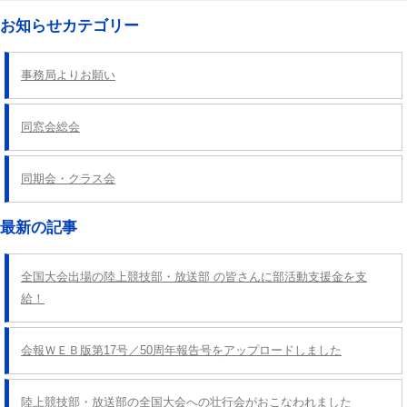
ナ
お知らせカテゴリー
ビ
ゲ
事務局よりお願い
ー
シ
同窓会総会
ョ
ン
同期会・クラス会
最新の記事
全国大会出場の陸上競技部・放送部 の皆さんに部活動支援金を支
給！
会報ＷＥＢ版第17号／50周年報告号をアップロードしました
陸上競技部・放送部の全国大会への壮行会がおこなわれました