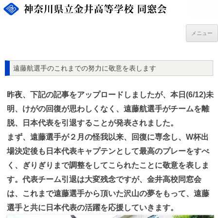
コ
ン
テ
ン
ツ
メニュー
へ
ス
キ
ッ
プ
遠藤航選手のこれまでの努力に敬意を表します
昨夜、下記の記事をアップロードしましたが、本日(6/12)未
明、けがの回復が思わしくなく、遠藤航選手がチームを離
脱、日本代表を引退することが発表されました。
まず、遠藤選手が２月の怪我以来、回復に専念し、W杯出
場決定後も日本代表キャプテンとして最高のプレーをすべ
く、ぎりぎりまで調整をしてこられたことに敬意を表しま
す。代表チーム引退は大変残念ですが、金井高校同窓会
は、これまで遠藤選手から頂いた沢山の夢をもって、遠藤
選手と共に日本代表の活躍を応援していきます。