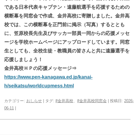
である日本代表キャプテン・遠藤航選手を応援するための
横断幕を同窓会で作成、金井高校に寄贈しました。金井高
校では、この横断幕を正門前に掲示（写真）するととも
に、笠原校長先生及びサッカー部員一同からの応援メッセ
ージを学校ホームページにアップロードしています。同窓
生としても、全校生徒・教職員の皆さんと共に遠藤選手を
応援しましょう！
金井高校ＨＰの応援メッセージ⇒
https://www.pen-kanagawa.ed.jp/kanai-
h/seikatsu/worldcupmess.html
カテゴリー:
おしらせ
| タグ:
#金井高校
、
#金井高校同窓会
| 投稿日:
2026-
06-11
|
投
稿