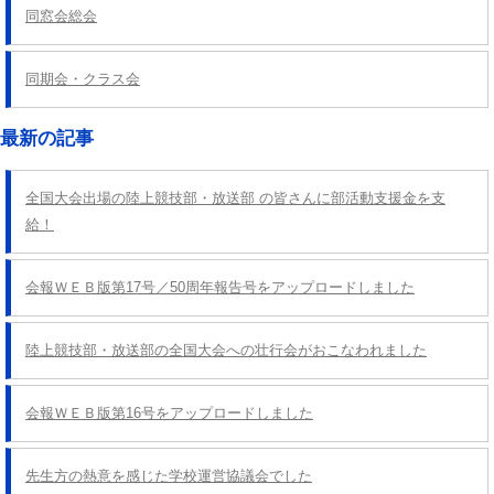
同窓会総会
同期会・クラス会
最新の記事
全国大会出場の陸上競技部・放送部 の皆さんに部活動支援金を支
給！
会報ＷＥＢ版第17号／50周年報告号をアップロードしました
陸上競技部・放送部の全国大会への壮行会がおこなわれました
会報ＷＥＢ版第16号をアップロードしました
先生方の熱意を感じた学校運営協議会でした