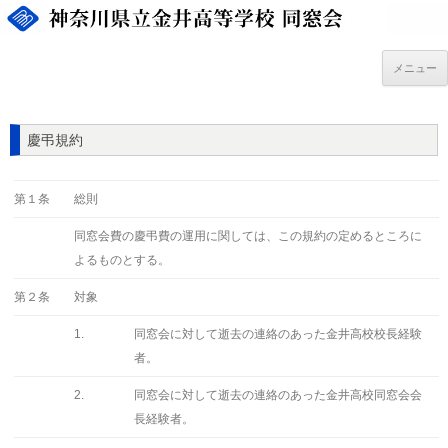
コ
ン
テ
ン
ツ
メニュー
へ
ス
キ
ッ
プ
慶弔規約
第１条
総則
同窓会費の慶弔費の運用に関しては、この規約の定めるところに
よるものとする。
第２条
対象
1.
同窓会に対して逝去の連絡のあった金井高校校長経験
者。
2.
同窓会に対して逝去の連絡のあった金井高校同窓会会
長経験者。