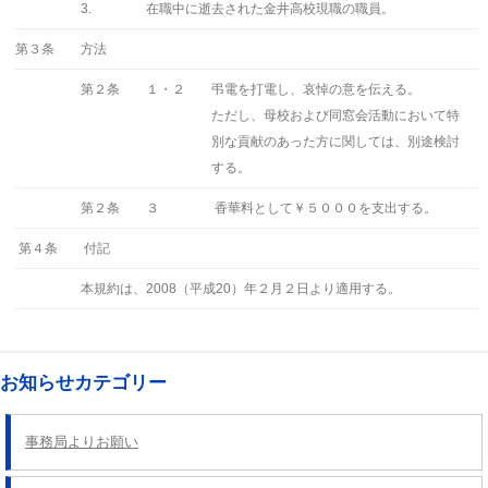
3.
在職中に逝去された金井高校現職の職員。
第３条
方法
第２条
１・２
弔電を打電し、哀悼の意を伝える。
ただし、母校および同窓会活動において特
別な貢献のあった方に関しては、別途検討
する。
第２条
３
香華料として￥５０００を支出する。
第４条
付記
本規約は、2008（平成20）年２月２日より適用する。
お知らせカテゴリー
事務局よりお願い