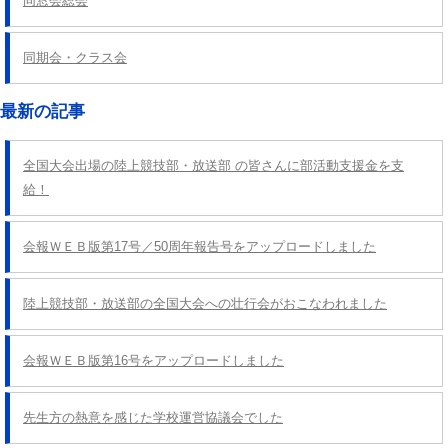
同窓会総会
同期会・クラス会
最新の記事
全国大会出場の陸上競技部・放送部 の皆さんに部活動支援金を支
給！
会報ＷＥＢ版第17号／50周年報告号をアップロードしました
陸上競技部・放送部の全国大会への壮行会がおこなわれました
会報ＷＥＢ版第16号をアップロードしました
先生方の熱意を感じた学校運営協議会でした