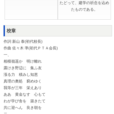
たどって、建学の祈念を込め
たものである。
校章
作詞 新山 泰(初代校長)
作曲 佐々木 準(初代ＰＴＡ会長)
一、
相模嶺遥か 明け離れ
露けき野辺に 集ふ友
漲る力 積みし知恵
真理の奧処 窮めゆく
我等が三年 栄えあり
ああ 黄金なす 心もて
わが学び舎を 築きたて
共に迎へん 良き朝を