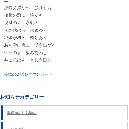
二、
夕映え浮かべ 遥けくも
相模の灘に 注ぐ河
現世の果 永劫の
人の代の法 求めゆく
我等が務め 誇りあり
ああ学び舎に 湧き出づる
生命の泉 汲み交わし
共に祝はん 奇しき日を
校歌の楽譜をダウンロード
お知らせカテゴリー
事務局よりお願い