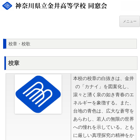
コ
ン
テ
ン
ツ
メニュー
へ
ス
キ
ッ
プ
校章・校歌
校章
本校の校章の白抜きは、金井
の「カナイ」を図案化し、
滾々と湧く泉の如き青春のエ
ネルギーを象徴する。また、
台地の青色は、広大な蒼穹を
あらわし、若人の無限の世界
への憧れを示している。とも
に厳しい真理探究の精神をか