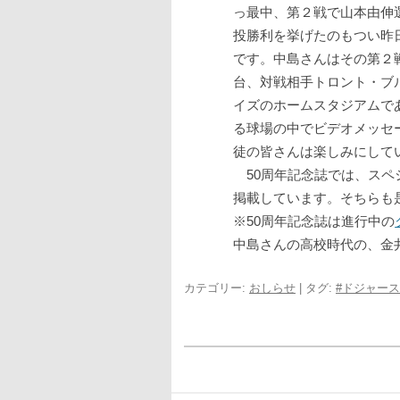
っ最中、第２戦で山本由伸
投勝利を挙げたのもつい昨
です。中島さんはその第２
台、対戦相手トロント・ブ
イズのホームスタジアムで
る球場の中でビデオメッセ
徒の皆さんは楽しみにして
50周年記念誌では、スペ
掲載しています。そちらも
※50周年記念誌は進行中の
中島さんの高校時代の、金
カテゴリー:
おしらせ
| タグ:
#ドジャース
投
稿