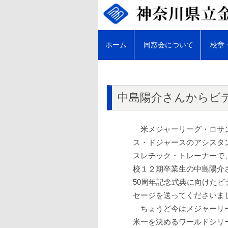
コ
ン
テ
ン
ツ
へ
ホーム
同窓会について
校章
ス
キ
ッ
プ
会長あいさつ
金井高等学校同窓会会則
中島陽介さんからビ
同窓会開催支援制度規約
米メジャーリーグ・ロサ
部活動支援制度規約
ス・ドジャースのアシスタ
スレチック・トレーナーで
慶弔規約
校１２期卒業生の中島陽介
同窓会役員
50周年記念式典に向けたビ
セージを送ってくださいま
ちょうど今はメジャーリ
米一を決めるワールドシリ