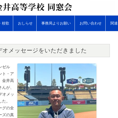
・校歌
おしらせ
事務局よりお願い
お問い合わせ
関連
同窓会総会
同期会・クラス会
デオメッセージをいただきました
同窓会報
ンゼル
ＷＥＢ版同窓会報
ント・ア
、金井高
さんが、
デオメッ
した。
ーグの全
ーズの真