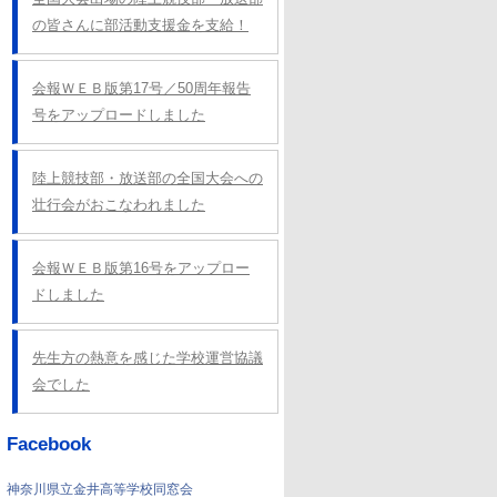
の皆さんに部活動支援金を支給！
会報ＷＥＢ版第17号／50周年報告
号をアップロードしました
陸上競技部・放送部の全国大会への
壮行会がおこなわれました
会報ＷＥＢ版第16号をアップロー
ドしました
先生方の熱意を感じた学校運営協議
会でした
Facebook
神奈川県立金井高等学校同窓会