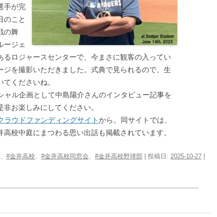
選手が完
日のこと
戦の舞
ルージェ
あるロジャースセンターで、今まさに観客の入ってい
ージを撮影いただきました。式典で見られるので、生
いてくださいね。
シャル企画として中島陽介さんのインタビュー記事を
是非お楽しみにしてください。
クラウドファンディングサイト
から。同サイトでは、
井高校中庭にまつわる思い出話も掲載されています。
、
#金井高校
、
#金井高校同窓会
、
#金井高校野球部
| 投稿日:
2025-10-27
|