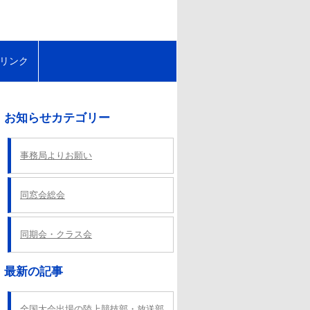
リンク
お知らせカテゴリー
事務局よりお願い
同窓会総会
同期会・クラス会
最新の記事
全国大会出場の陸上競技部・放送部