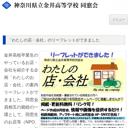
コ
ン
テ
ン
ツ
メニュー
へ
ス
キ
ッ
プ
「わたしの店・会社」のリーフレットができました
金井高校卒業生の
やっているお店・
会社を紹介する企
画「わたしのお
店・会社」の案内
リーフレットがで
きました。同窓会
員相互の親睦の一
環として、同窓生
のお店等（NPO、