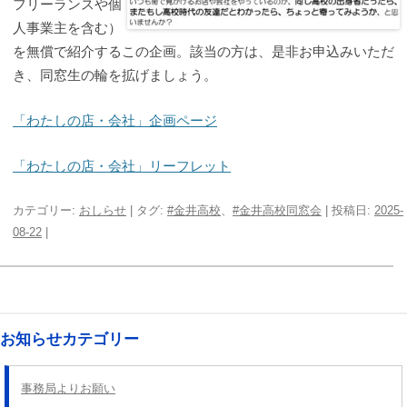
フリーランスや個
人事業主を含む）
を無償で紹介するこの企画。該当の方は、是非お申込みいただ
き、同窓生の輪を拡げましょう。
「わたしの店・会社」企画ページ
「わたしの店・会社」リーフレット
カテゴリー:
おしらせ
| タグ:
#金井高校
、
#金井高校同窓会
| 投稿日:
2025-
08-22
|
投
稿
ナ
お知らせカテゴリー
ビ
ゲ
事務局よりお願い
ー