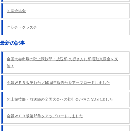
シ
同窓会総会
ョ
ン
同期会・クラス会
最新の記事
全国大会出場の陸上競技部・放送部 の皆さんに部活動支援金を支
給！
会報ＷＥＢ版第17号／50周年報告号をアップロードしました
陸上競技部・放送部の全国大会への壮行会がおこなわれました
会報ＷＥＢ版第16号をアップロードしました