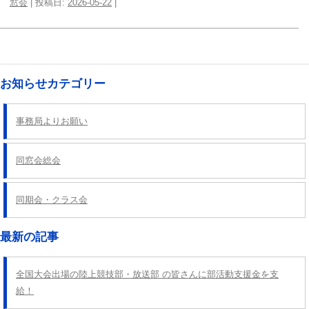
窓会
| 投稿日:
2026-05-22
|
投
稿
ナ
お知らせカテゴリー
ビ
ゲ
事務局よりお願い
ー
シ
同窓会総会
ョ
ン
同期会・クラス会
最新の記事
全国大会出場の陸上競技部・放送部 の皆さんに部活動支援金を支
給！