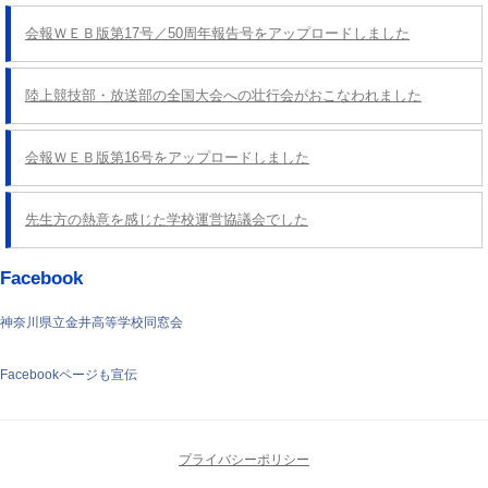
会報ＷＥＢ版第17号／50周年報告号をアップロードしました
陸上競技部・放送部の全国大会への壮行会がおこなわれました
会報ＷＥＢ版第16号をアップロードしました
先生方の熱意を感じた学校運営協議会でした
Facebook
神奈川県立金井高等学校同窓会
Facebookページも宣伝
プライバシーポリシー