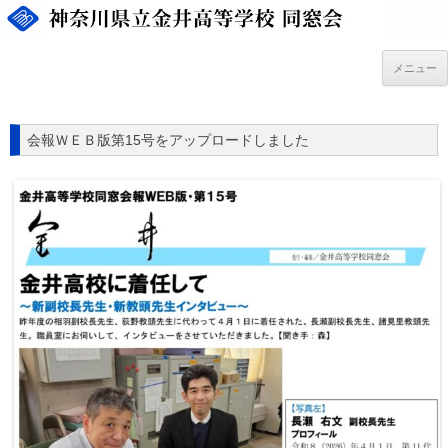
コ
ン
テ
ン
ツ
メニュー
へ
ス
キ
ッ
プ
会報ＷＥＢ版第15号をアップロードしました