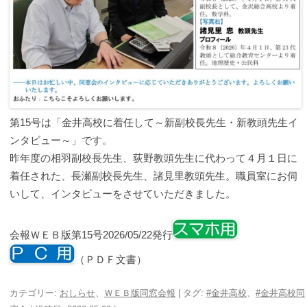
第15号は「金井高校に着任して～新副校長先生・新教頭先生イ
ンタビュー～」です。
昨年度の相羽副校長先生、荻野教頭先生に代わって４月１日に
着任された、長瀬副校長先生、諸見里教頭先生。職員室にお伺
いして、インタビューをさせていただきました。
会報ＷＥＢ版第15号2026/05/22発行
（ＰＤＦ文書）
カテゴリー:
おしらせ
、
ＷＥＢ版同窓会報
| タグ:
#金井高校
、
#金井高校同