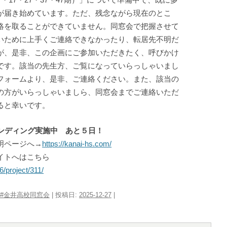
が届き始めています。ただ、残念ながら現在のとこ
絡を取ることができていません。同窓会で把握させて
いために上手くご連絡できなかったり、転居先不明だ
が、是非、この企画にご参加いただきたく、呼びかけ
です。該当の先生方、ご覧になっていらっしゃいまし
フォームより、是非、ご連絡ください。また、該当の
の方がいらっしゃいましら、同窓会までご連絡いただ
ると幸いです。
ァンディング実施中 あと５日！
明ページへ→
https://kanai-hs.com/
イトへはこちら
26/project/311/
#金井高校同窓会
| 投稿日:
2025-12-27
|