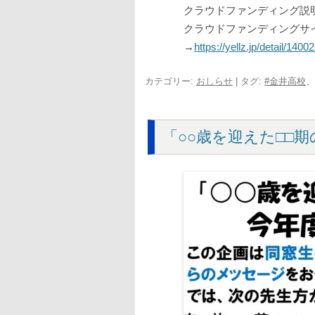
クラウドファンディング説
クラウドファンディングサ
→
https://yellz.jp/detail/1400
カテゴリー:
おしらせ
| タグ:
#金井高校
、
「○○歳を迎えた□□