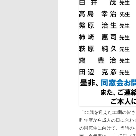
「○○歳を迎えた□□期の皆
昨年度から成人の日に合わ
の同窓生に向けて、当時の
画。今年度は、「□７期（７