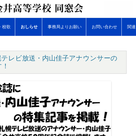
・校歌
おしらせ
事務局よりお願い
お問い合わせ
関連
同窓会総会
同期会・クラス会
幌テレビ放送・内山佳子アナウンサーの
す！
同窓会報
ＷＥＢ版同窓会報