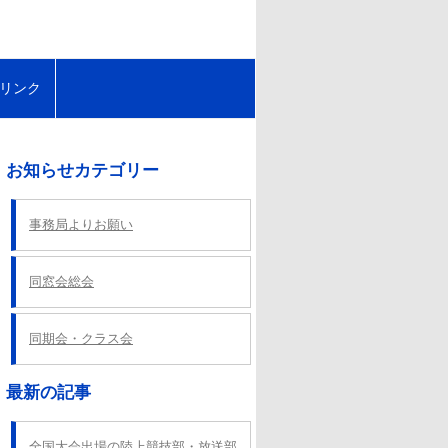
リンク
お知らせカテゴリー
事務局よりお願い
同窓会総会
同期会・クラス会
最新の記事
全国大会出場の陸上競技部・放送部