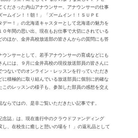
てくださった内山アナウンサー。アナウンサーの仕事
ズームイン！！朝！」「ズームイン！！ＳＵＰＥ
タデー！」の北海道キャスターとして北海道の魅力を
１０年間の思い出、現在もお仕事で大切にされている
どのほか、金井高校放送部の皆さんからの質問にも答
ナウンサーとして、若手アナウンサーの育成などにも
さんには、９月に金井高校の現役放送部員の皆さんに
でつないでのオンライン・レッスンを行っていただき
どに積極的に取り組んでいる放送部員に個別に的確な
たこのレッスンの様子も、参加した部員の感想を交え
誌ならではの、是非ご覧いただきたい記事です。
記念誌」は、現在進行中のクラウドファンディング
戻し、在校生に癒しと憩いの場を！ 」の返礼品として