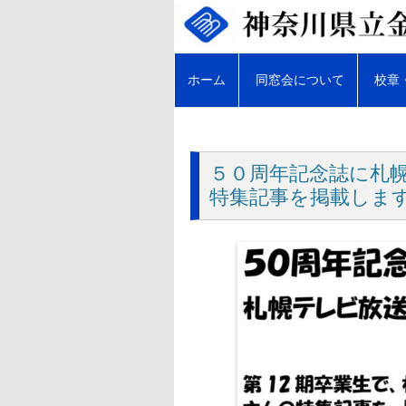
コ
ン
テ
ン
ツ
へ
ホーム
同窓会について
校章
ス
キ
ッ
プ
会長あいさつ
金井高等学校同窓会会則
５０周年記念誌に札
特集記事を掲載しま
同窓会開催支援制度規約
部活動支援制度規約
慶弔規約
同窓会役員