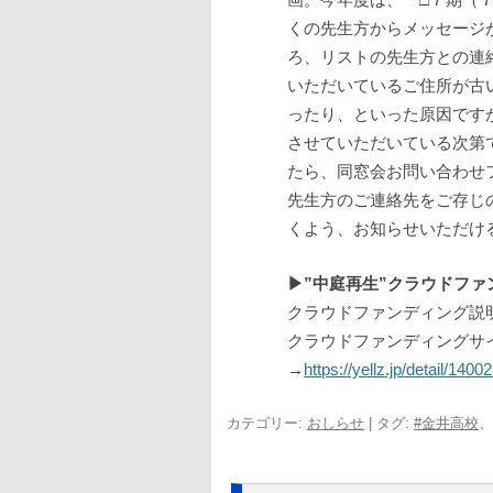
くの先生方からメッセージ
ろ、リストの先生方との連
いただいているご住所が古
ったり、といった原因です
させていただいている次第
たら、同窓会お問い合わせ
先生方のご連絡先をご存じ
くよう、お知らせいただけ
▶”中庭再生”クラウドフ
クラウドファンディング説
クラウドファンディングサ
→
https://yellz.jp/detail/1400
カテゴリー:
おしらせ
| タグ:
#金井高校
、