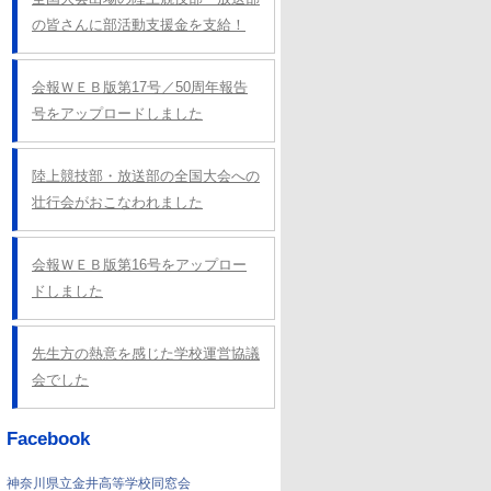
の皆さんに部活動支援金を支給！
会報ＷＥＢ版第17号／50周年報告
号をアップロードしました
陸上競技部・放送部の全国大会への
壮行会がおこなわれました
会報ＷＥＢ版第16号をアップロー
ドしました
先生方の熱意を感じた学校運営協議
会でした
Facebook
神奈川県立金井高等学校同窓会