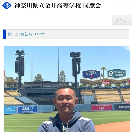
コ
ン
テ
ン
ツ
メニュー
へ
ス
キ
嬉しいお知らせです
ッ
プ