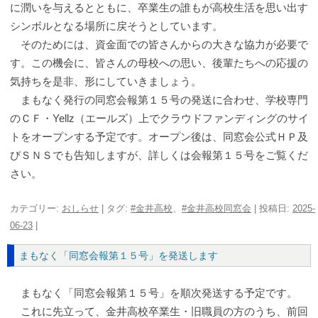
に潤いを与えるとともに、卒業生の誰もが高校生活を思い出す
シンボルとなる場所に戻そうとしています。
そのためには、資金面での皆さんからの大きな協力が必要で
す。この機会に、皆さんの母校への思い、後輩たちへの応援の
気持ちを是非、形にしていきましょう。
まもなく発行の同窓会報第１５号の発送に合わせ、学校専門
のＣＦ・Yellz（エールズ）上でクラウドファンディングのサイ
トをオープンする予定です。オープン後は、同窓会公式ＨＰ及
びＳＮＳでも告知しますが、詳しくは会報第１５号をご覧くだ
さい。
カテゴリー:
おしらせ
| タグ:
#金井高校
、
#金井高校同窓会
| 投稿日:
2025-
06-23
|
まもなく「同窓会報第１５号」を発送します
まもなく「同窓会報第１５号」を順次発送する予定です。
これに先立って、金井高校卒業生・旧職員の方のうち、前回