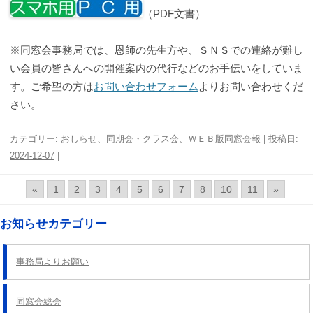
（PDF文書）
※同窓会事務局では、恩師の先生方や、ＳＮＳでの連絡が難し
い会員の皆さんへの開催案内の代行などのお手伝いをしていま
す。ご希望の方は
お問い合わせフォーム
よりお問い合わせくだ
さい。
カテゴリー:
おしらせ
、
同期会・クラス会
、
ＷＥＢ版同窓会報
| 投稿日:
2024-12-07
|
«
1
2
3
4
5
6
7
8
10
11
»
お知らせカテゴリー
事務局よりお願い
同窓会総会