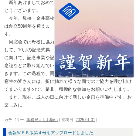
新年あけましておめで
とうございます。
今年、母校・金井高校
は創立50周年を迎えま
す。
同窓会では母校に協力
して、10月の記念式典
に向けて、記念事業や記
念誌などに取り組んでい
きます。この過程で、同
窓生の皆さんには、折に触れて様々な面でのご協力を呼び掛け
てまいりますので、是非、積極的な参加をお願いいたします。
また、現在、成人の日に向けて新しい企画を準備中です。お
楽しみに。
カテゴリー:
事務局よりお願い
| 投稿日:
2025-01-01
|
会報ＷＥＢ版第４号をアップロードしました