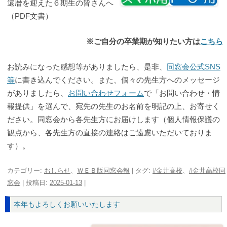
還暦を迎えた６期生の皆さんへ
（PDF文書）
※ご自分の卒業期が知りたい方は
こちら
お読みになった感想等がありましたら、是非、
同窓会公式SNS
等
に書き込んでください。また、個々の先生方へのメッセージ
がありましたら、
お問い合わせフォーム
で「お問い合わせ・情
報提供」を選んで、宛先の先生のお名前を明記の上、お寄せく
ださい。同窓会から各先生方にお届けします（個人情報保護の
観点から、各先生方の直接の連絡はご遠慮いただいておりま
す）。
カテゴリー:
おしらせ
、
ＷＥＢ版同窓会報
| タグ:
#金井高校
、
#金井高校同
窓会
| 投稿日:
2025-01-13
|
本年もよろしくお願いいたします