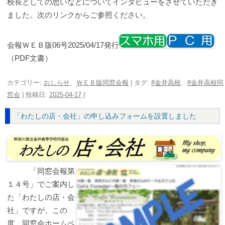
校長としての思いなどについてインタビューをさせていただき
ました。次のリンクからご参照ください。
会報ＷＥＢ版06号2025/04/17発行
（PDF文書）
カテゴリー:
おしらせ
、
ＷＥＢ版同窓会報
| タグ:
#金井高校
、
#金井高校同
窓会
| 投稿日:
2025-04-17
|
「わたしの店・会社」の申し込みフォームを設置しました
「同窓会報第
１４号」でご案内し
た「わたしの店・会
社」ですが、この
度、同窓会ホームペ