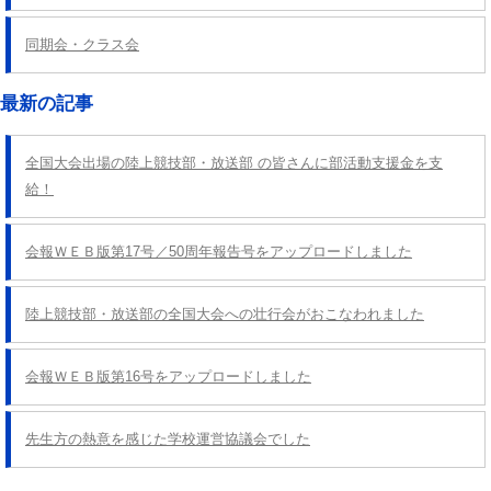
同期会・クラス会
最新の記事
全国大会出場の陸上競技部・放送部 の皆さんに部活動支援金を支
給！
会報ＷＥＢ版第17号／50周年報告号をアップロードしました
陸上競技部・放送部の全国大会への壮行会がおこなわれました
会報ＷＥＢ版第16号をアップロードしました
先生方の熱意を感じた学校運営協議会でした