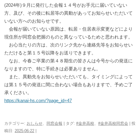
(2024年)９月に発行した会報１４号がお手元に届いていない
方、及び、その後に転居等の異動があってお知らせいただいて
いない方へのお知らせです。
会報が届いていない原因は、転居・住居表示変更などにより
現住所が同窓会把握のものと異なっているためと思われます。
お心当たりの方は、次のリンク先から連絡先等をお知らせい
ただけると第１５号以降をお送りできます。
なお、今春ご卒業の第４８期生の皆さんは今号からの発送に
なりますので、特に手続きは必要ありません。
また、異動先をお知らせいただいても、タイミングによって
は第１５号の発送に間に合わない場合もありますで、予めご了
承ください。
https://kanai-hs.com/?page_id=47
カテゴリー:
おしらせ
、
同窓会報
| タグ:
#金井高校
、
#金井高校同窓会
| 投
稿日:
2025-06-22
|