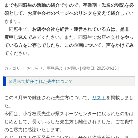
までも同窓生の活動の紹介ですので、卒業期・氏名の明記を必
須として、お店や会社のページへのリンクを交えて紹介
してい
きます。
同窓生で、
お店や会社を経営・運営されている方は、是非一
度申し込んで
みてください。また、同窓生でお店や会社を
やっ
ている方をご存じでしたら、この企画について、声をかけてみ
て
ください。
カテゴリー:
おしらせ
、
事務局よりお願い
| 投稿日:
2025-04-13
|
３月末で離任された先生について
この３月末で離任された先生方について、
リスト
を掲載しまし
た。
今回は、小谷校長先生が県スポーツセンターに戻られたのをは
じめとして、長くいらした先生方も離任されました。ご在職中
のご尽力に感謝いたします。
なお、リストの不足分については、分かり次第追記いたしま