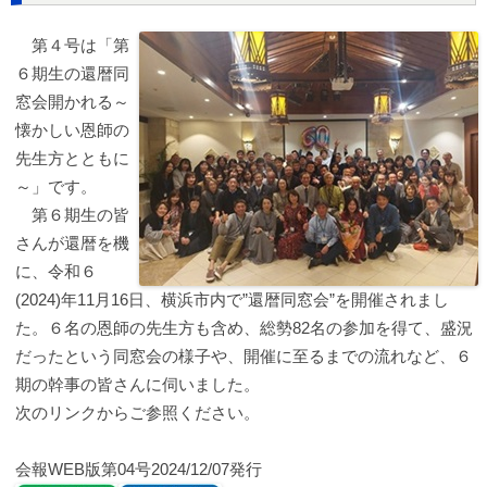
第４号は「第
６期生の還暦同
窓会開かれる～
懐かしい恩師の
先生方とともに
～」です。
第６期生の皆
さんが還暦を機
に、令和６
(2024)年11月16日、横浜市内で”還暦同窓会”を開催されまし
た。６名の恩師の先生方も含め、総勢82名の参加を得て、盛況
だったという同窓会の様子や、開催に至るまでの流れなど、６
期の幹事の皆さんに伺いました。
次のリンクからご参照ください。
会報WEB版第04号2024/12/07発行