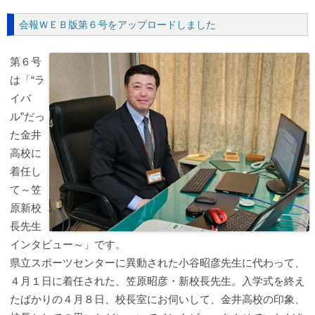
会報ＷＥＢ版第６号をアップロードしました
第６号
は「“ラ
イバ
ル”だっ
た金井
高校に
着任し
て～笠
原新校
長先生
インタビュー～」です。
県立スポーツセンターに異動された小谷昭彦先生に代わって、
４月１日に着任された、笠原昭彦・新校長先生。入学式を終え
たばかりの４月８日、校長室にお伺いして、金井高校の印象、