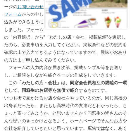
ージの
お問い合わせ
フォーム
からの申し
込みができるように
しました。フォーム
の「内容選択」から”「わたしの店・会社」掲載依頼”を選択し
たのち、必要事項を入力してください。掲載条件などの規約を
確認の上で入力できるようになっていますので、興味がおあり
の方はまず申し込んでみてください。
フォームの入力内容が届き次第、掲載サンプル等をお送り
し、ご相談をしながら紹介ページの作成をしていきます。
この
「わたしの店・会社」は、同窓会会員相互の親睦の一環
として、同窓生のお店等を無償で紹介
するものです。
いつも街で見かけるお店や会社をやっているのが、同じ高校の
出身者だったら、またもし高校時代の友達だとわかったら、ち
ょっと寄ってみようか、と思いませんか？同窓生の皆さんのそ
んな思いのきっかけとなるよう、ホームページでそんなお店や
会社を紹介していきたいと思っています。
広告ではなく、あく