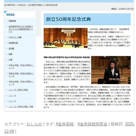
カテゴリー:
おしらせ
| タグ:
#金井高校
、
#金井高校同窓会
| 投稿日:
2025-
12-09
|