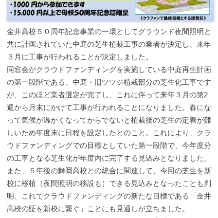
金井高校５０周年記念事業の一環としてグラウンド夜間照明と
共に計画されていた中庭の芝生植栽工事の業者が決定し、来年
３月に工事が行われることが決定しました。
同窓会がクラウドファンディングを実施している中庭再生計画
の第一段階である、中庭・旧ツツジ植栽部分の芝生化工事です
が、このほど業者選定が完了し、これに伴って来年３月の第2
週から月末にかけて工事が行われることになりました。春にな
って気候が温かくなってからでないと植栽後の芝生の定着が難
しいため年度末に日程を設定したとのこと。これにより、クラ
ウドファンディングでの目標としていた第一段階で、今年度分
の工事となる芝生化が年度内に完了する見込みとなりました。
また、５年後の舞岡高校との統合に関連して、今回の芝生を新
校に移植（夜間照明の移設も）できる見込みとなったことも判
明、これでクラウドファンディングの新たな目標である「金井
高校の証を新校に繋ぐ」ことにも見通しが立ちました。