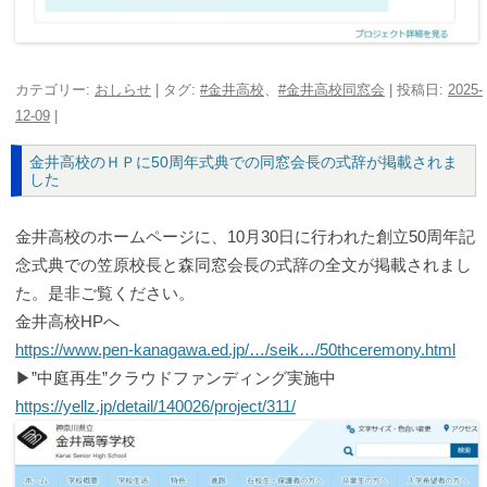
カテゴリー:
おしらせ
| タグ:
#金井高校
、
#金井高校同窓会
| 投稿日:
2025-
12-09
|
金井高校のＨＰに50周年式典での同窓会長の式辞が掲載されま
した
金井高校のホームページに、10月30日に行われた創立50周年記
念式典での笠原校長と森同窓会長の式辞の全文が掲載されまし
た。是非ご覧ください。
金井高校HPへ
https://www.pen-kanagawa.ed.jp/…/seik…/50thceremony.html
▶”中庭再生”クラウドファンディング実施中
https://yellz.jp/detail/140026/project/311/