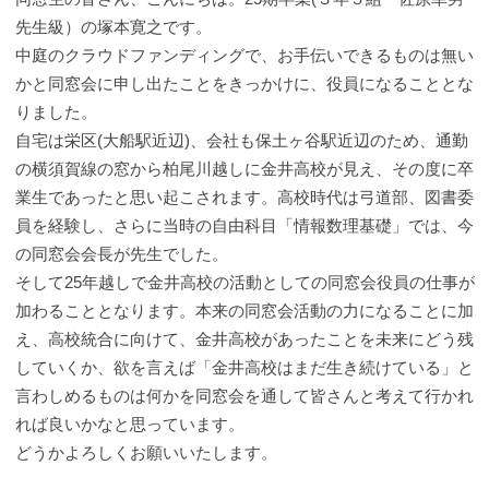
先生級）の塚本寛之です。
中庭のクラウドファンディングで、お手伝いできるものは無い
かと同窓会に申し出たことをきっかけに、役員になることとな
りました。
自宅は栄区(大船駅近辺)、会社も保土ヶ谷駅近辺のため、通勤
の横須賀線の窓から柏尾川越しに金井高校が見え、その度に卒
業生であったと思い起こされます。高校時代は弓道部、図書委
員を経験し、さらに当時の自由科目「情
報数理基礎」では、今
の同窓会会長が先生でした。
そして25年越しで金井高校の活動としての同窓会役員の仕事が
加わること
となります。本来の同窓会活動の力になることに加
え、高校統合に向けて、金井高校があったことを未来にどう残
していくか、欲を言えば「金井高校はまだ生き続けている」と
言わしめるものは何かを同窓会を通して皆さんと考えて行かれ
れば良いかなと思っています。
どうかよろしくお願いいたします。