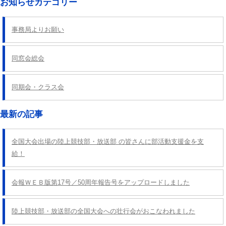
お知らせカテゴリー
事務局よりお願い
同窓会総会
同期会・クラス会
最新の記事
全国大会出場の陸上競技部・放送部 の皆さんに部活動支援金を支
給！
会報ＷＥＢ版第17号／50周年報告号をアップロードしました
陸上競技部・放送部の全国大会への壮行会がおこなわれました