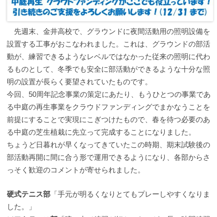
先週末、金井高校で、グラウンドに夜間活動用の照明設備を
設置する工事がおこなわれました。これは、グラウンドの部活
動が、練習できるようなレベルではなかった従来の照明に代わ
るものとして、冬季でも安全に部活動ができるような十分な照
明の設置が長らく要望されていたものです。
今回、50周年記念事業の策定にあたり、もうひとつの事業であ
る中庭の再生事業をクラウドファンディングでまかなうことを
前提にすることで実現にこぎつけたもので、春を待つ必要のあ
る中庭の芝生植栽に先立って完成することになりました。
ちょうど日暮れが早くなってきていたこの時期、期末試験後の
部活動再開に間に合う形で運用できるようになり、各部からさ
っそく歓迎のコメントが寄せられました。
硬式テニス部
「手元が明るくなりとてもプレーしやすくなりま
した。」