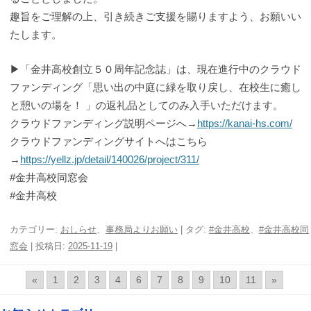
趣旨をご理解の上、引き続きご支援を賜りますよう、お願いい
たします。
▶「金井高校創立５０周年記念誌」は、現在進行中のクラウド
ファンディング「思い出の中庭に緑を取り戻し、在校生に癒し
と憩いの場を！ 」の返礼品としてのみ入手いただけます。
クラウドファンディング説明ページへ→
https://kanai-hs.com/
クラウドファンディングサイトへはこちら
→
https://yellz.jp/detail/140026/project/311/
#金井高校同窓会
#金井高校
カテゴリー:
おしらせ
、
事務局よりお願い
| タグ:
#金井高校
、
#金井高校同
窓会
| 投稿日:
2025-11-19
|
«
1
2
3
4
6
7
8
9
10
11
»