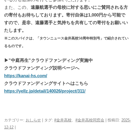
また、この、
遠藤航選手の母校に対する思いにご賛同される方
の寄付もお待ちしております。寄付自体は1,000円から可能で
すので、是非、遠藤選手と気持ちを共有しての寄付をお願いい
たします。
※このスパイクは、「タウンニュース金井高校50周年特別号」で紹介されてい
るものです。
▶”中庭再生”クラウドファンディング実施中
クラウドファンディング説明ページへ
https://kanai-hs.com/
クラウドファンディングサイトへはこちら
https://yellz.jp/detail/140026/project/311/
カテゴリー:
おしらせ
| タグ:
#金井高校
、
#金井高校同窓会
| 投稿日:
2025-
12-12
|