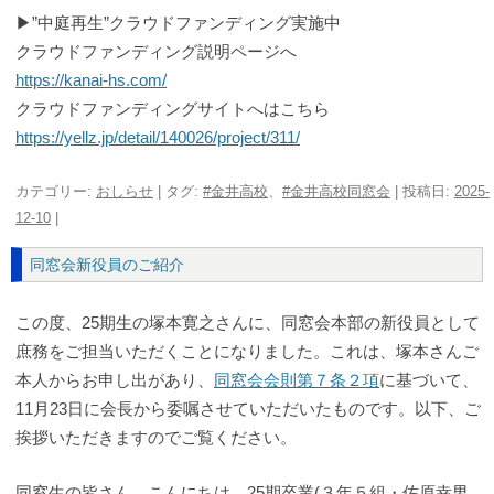
▶”中庭再生”クラウドファンディング実施中
クラウドファンディング説明ページへ
https://kanai-hs.com/
クラウドファンディングサイトへはこちら
https://yellz.jp/detail/140026/project/311/
カテゴリー:
おしらせ
| タグ:
#金井高校
、
#金井高校同窓会
| 投稿日:
2025-
12-10
|
同窓会新役員のご紹介
この度、25期生の塚本寛之さんに、同窓会本部の新役員として
庶務をご担当いただくことになりました。これは、塚本さんご
本人からお申し出があり、
同窓会会則第７条２項
に基づいて、
11月23日に会長から委嘱させていただいたものです。以下、ご
挨拶いただきますのでご覧ください。
同窓生の皆さん、こんにちは。25期卒業(３年５組・佐原幸男