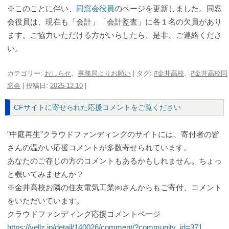
※このことに伴い、
同窓会役員
のページを更新しました。同窓
会役員は、現在も「会計」「会計監査」に各１名の欠員があり
ます。ご協力いただける方がいらしたら、是非、ご連絡くださ
い。
カテゴリー:
おしらせ
、
事務局よりお願い
| タグ:
#金井高校
、
#金井高校同
窓会
| 投稿日:
2025-12-10
|
CFサイトに寄せられた応援コメントをご覧ください
”中庭再生”クラウドファンディングのサイトには、寄付者の皆
さんの温かい応援コメントが多数寄せられています。
あなたのご存じの方のコメントもあるかもしれません。ちょっ
と覗いてみませんか？
※金井高校お隣の住友電気工業㈱さんからもご寄付、コメント
をいただいています。
クラウドファンディング応援コメントページ
https://yellz.jp/detail/140026/comment/?community_id=371…