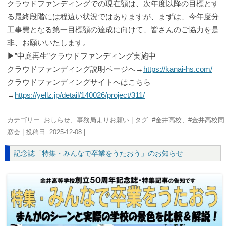
クラウドファンディングでの現在額は、次年度以降の目標とす
る最終段階には程遠い状況ではありますが、まずは、今年度分
工事費となる第一目標額の達成に向けて、皆さんのご協力を是
非、お願いいたします。
▶”中庭再生”クラウドファンディング実施中
クラウドファンディング説明ページへ→
https://kanai-hs.com/
クラウドファンディングサイトへはこちら
→
https://yellz.jp/detail/140026/project/311/
カテゴリー:
おしらせ
、
事務局よりお願い
| タグ:
#金井高校
、
#金井高校同
窓会
| 投稿日:
2025-12-08
|
記念誌「特集・みんなで卒業をうたおう」のお知らせ