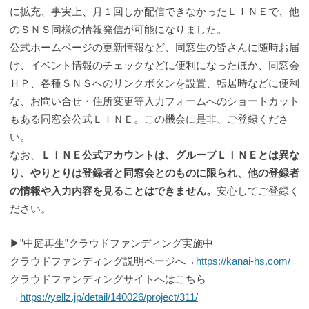
に拡充、事実上、月１回しか配信できなかったＬＩＮＥで、他
のＳＮＳ同様の情報発信が可能になりました。
公式ホームページの更新情報など、同窓生の皆さんに随時お届
け、イベント情報のチェックなどに便利になったほか、同窓会
ＨＰ、各種ＳＮＳへのリンクボタンを設置、転居時などに便利
な、お問い合せ・住所変更等入力フォームへのショートカット
もある同窓会公式ＬＩＮＥ。この機会に是非、ご登録くださ
い。
なお、
ＬＩＮＥ公式アカウントは、グループＬＩＮＥとは異な
り、やりとりは登録者と同窓会とのものに限られ、他の登録者
の情報や入力内容を見ることはできません。
安心してご登録く
ださい。
▶”中庭再生”クラウドファンディング実施中
クラウドファンディング説明ページへ→
https://kanai-hs.com/
クラウドファンディングサイトへはこちら
→
https://yellz.jp/detail/140026/project/311/