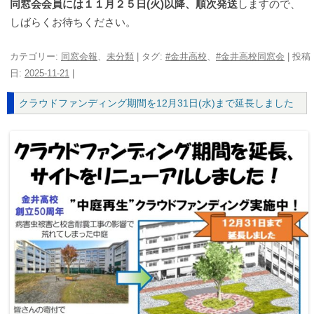
同窓会会員には１１月２５日(火)以降、順次発送
しますので、
しばらくお待ちください。
カテゴリー:
同窓会報
、
未分類
| タグ:
#金井高校
、
#金井高校同窓会
| 投稿
日:
2025-11-21
|
クラウドファンディング期間を12月31日(水)まで延長しました