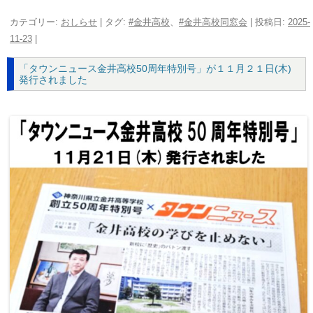
カテゴリー:
おしらせ
| タグ:
#金井高校
、
#金井高校同窓会
| 投稿日:
2025-
11-23
|
「タウンニュース金井高校50周年特別号」が１１月２１日(木)
発行されました