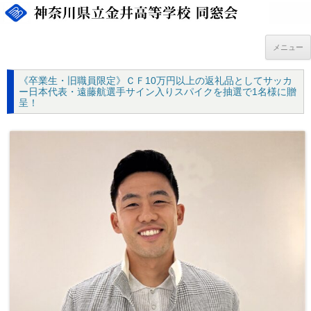
コ
ン
テ
ン
ツ
メニュー
へ
ス
キ
《卒業生・旧職員限定》ＣＦ10万円以上の返礼品としてサッカ
ッ
プ
ー日本代表・遠藤航選手サイン入りスパイクを抽選で1名様に贈
呈！