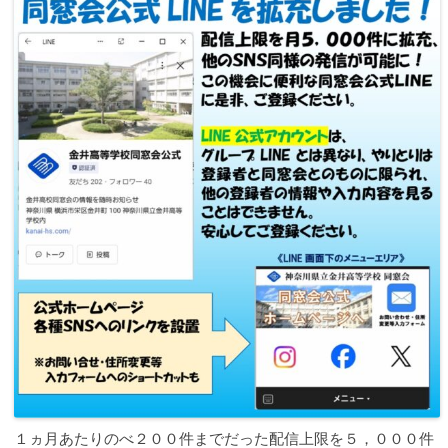
１ヵ月あたりのべ２００件までだった配信上限を５，０００件