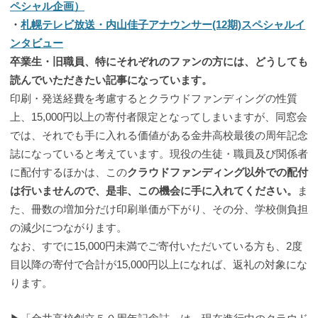
ペシャル企画）
・
札幌テレビ放送・内山佳子アナウンサー(12期)スペシャルイ
ンタビュー
卒業生・旧職員、特にそれぞれのファンの方には、どうしても
読んでいただきたい記事になっています。
印刷・発送経費を考慮するとクラウドファンディングの性質
上、15,000円以上の寄付者限定となってしまいますが、同窓会
では、それでも手に入れる価値がある金井高校最後の周年記念
誌になっていると考えています。現役の生徒・職員及び関係者
に配付するほかは、この
クラウドファンディング以外での配付
は行いませんので、是非、この機会に手に入れてください。
ま
た、冊数の増加分だけ印刷単価が下がり、その分、学校側負担
の減少につながります。
なお、すでに15,000円未満でご寄付いただいている方も、2度
目以降の寄付で合計が15,000円以上になれば、返礼の対象にな
ります。