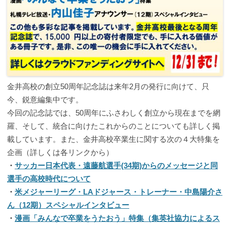
金井高校の創立50周年記念誌は来年2月の発行に向けて、只
今、鋭意編集中です。
今回の記念誌では、50周年にふさわしく創立から現在までを網
羅、そして、統合に向けたこれからのことについても詳しく掲
載しています。また、金井高校卒業生に関する次の４大特集を
企画（詳しくは各リンクから）
・
サッカー日本代表・遠藤航選手(34期)からのメッセージと同
選手の高校時代について
・
米メジャーリーグ・LAドジャース・トレーナー・中島陽介さ
ん（12期）スペシャルインタビュー
・
漫画「みんなで卒業をうたおう」特集（集英社協力によるス