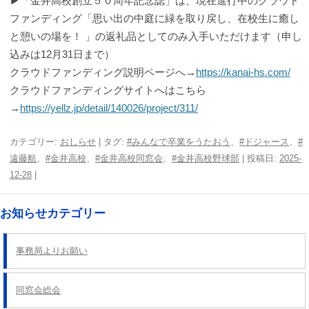
▶「金井高校創立５０周年記念誌」は、現在進行中のクラウド
ファンディング「思い出の中庭に緑を取り戻し、在校生に癒し
と憩いの場を！ 」の返礼品としてのみ入手いただけます（申し
込みは12月31日まで）
クラウドファンディング説明ページへ→
https://kanai-hs.com/
クラウドファンディングサイトへはこちら
→
https://yellz.jp/detail/140026/project/311/
カテゴリー:
おしらせ
| タグ:
#みんなで卒業をうたおう
、
#ドジャース
、
#
遠藤航
、
#金井高校
、
#金井高校同窓会
、
#金井高校野球部
| 投稿日:
2025-
12-28
|
お知らせカテゴリー
事務局よりお願い
同窓会総会