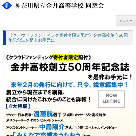
コ
ン
テ
ン
ツ
メニュー
へ
ス
キ
《クラウドファンディング寄付者限定配付》金井高校創立50周
ッ
プ
年記念誌を是非お手元に！