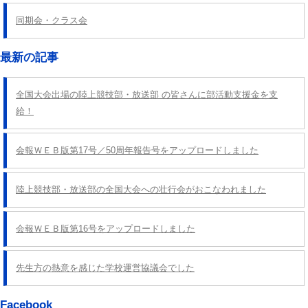
同期会・クラス会
最新の記事
全国大会出場の陸上競技部・放送部 の皆さんに部活動支援金を支
給！
会報ＷＥＢ版第17号／50周年報告号をアップロードしました
陸上競技部・放送部の全国大会への壮行会がおこなわれました
会報ＷＥＢ版第16号をアップロードしました
先生方の熱意を感じた学校運営協議会でした
Facebook