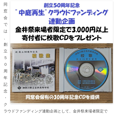
同
窓
会
で
は
、
創
立
５
０
周
年
記
念
・
ク
ラウドファンディング連動企画として、金井祭来場者限定で