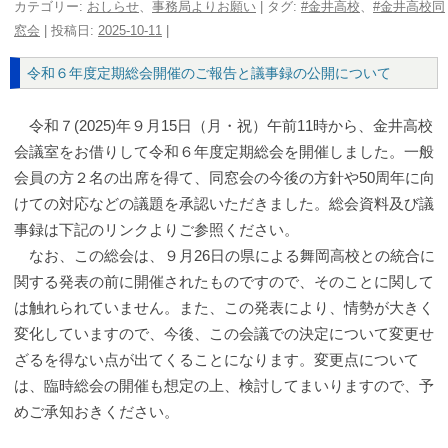
カテゴリー:
おしらせ
、
事務局よりお願い
| タグ:
#金井高校
、
#金井高校同
窓会
| 投稿日:
2025-10-11
|
令和６年度定期総会開催のご報告と議事録の公開について
令和７(2025)年９月15日（月・祝）午前11時から、金井高校
会議室をお借りして令和６年度定期総会を開催しました。一般
会員の方２名の出席を得て、同窓会の今後の方針や50周年に向
けての対応などの議題を承認いただきました。総会資料及び議
事録は下記のリンクよりご参照ください。
なお、この総会は、９月26日の県による舞岡高校との統合に
関する発表の前に開催されたものですので、そのことに関して
は触れられていません。また、この発表により、情勢が大きく
変化していますので、今後、この会議での決定について変更せ
ざるを得ない点が出てくることになります。変更点について
は、臨時総会の開催も想定の上、検討してまいりますので、予
めご承知おきください。