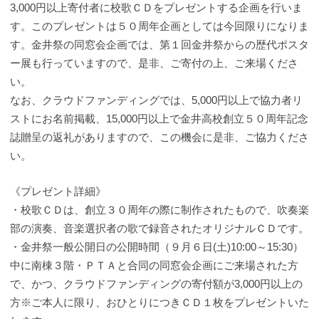
3,000円以上寄付者に校歌ＣＤをプレゼントする企画を行いま
す。このプレゼントは５０周年企画としては今回限りになりま
す。金井祭の同窓会企画では、第１回金井祭からの歴代ポスタ
ー展も行っていますので、是非、ご寄付の上、ご来場くださ
い。
なお、クラウドファンディングでは、5,000円以上で協力者リ
ストにお名前掲載、15,000円以上で金井高校創立５０周年記念
誌贈呈の返礼がありますので、この機会に是非、ご協力くださ
い。
《プレゼント詳細》
・校歌ＣＤは、創立３０周年の際に制作されたもので、吹奏楽
部の演奏、音楽選択者の歌で録音されたオリジナルＣＤです。
・金井祭一般公開日の公開時間（９月６日(土)10:00～15:30）
中に南棟３階・ＰＴＡと合同の同窓会企画にご来場された方
で、かつ、クラウドファンディングの寄付額が3,000円以上の
方※ご本人に限り、おひとりにつきＣＤ１枚をプレゼントいた