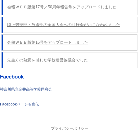
会報ＷＥＢ版第17号／50周年報告号をアップロードしました
陸上競技部・放送部の全国大会への壮行会がおこなわれました
会報ＷＥＢ版第16号をアップロードしました
先生方の熱意を感じた学校運営協議会でした
Facebook
神奈川県立金井高等学校同窓会
Facebookページも宣伝
プライバシーポリシー