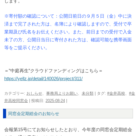
します。
※寄付額の確認について：公開日前日の９月５日（金）中に決
済まで完了された方は、名簿により確認しますので、受付で卒
業期及び氏名をお伝えください。また、前日までの受付で入金
未了の方、公開日当日に寄付された方は、確認可能な携帯画面
等をご提示ください。
＝”中庭再生”クラウドファンディングはこちら＝
https://yellz.jp/detail/140026/project/311/
カテゴリー:
おしらせ
、
事務局よりお願い
、
未分類
| タグ:
#金井高校
、
#金
井高校同窓会
| 投稿日:
2025-08-24
|
同窓会定期総会のお知らせ
会報第15号にてお知らせしたとおり、今年度の同窓会定期総会