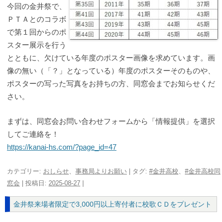
今回の金井祭で、
ＰＴＡとのコラボ
で第１回からのポ
スター展示を行う
とともに、欠けている年度のポスター画像を求めています。画
像の無い（「？」となっている）年度のポスターそのものや、
ポスターの写った写真をお持ちの方、同窓会までお知らせくだ
さい。
まずは、同窓会お問い合わせフォームから「情報提供」を選択
してご連絡を！
https://kanai-hs.com/?page_id=47
カテゴリー:
おしらせ
、
事務局よりお願い
| タグ:
#金井高校
、
#金井高校同
窓会
| 投稿日:
2025-08-27
|
金井祭来場者限定で3,000円以上寄付者に校歌ＣＤをプレゼント