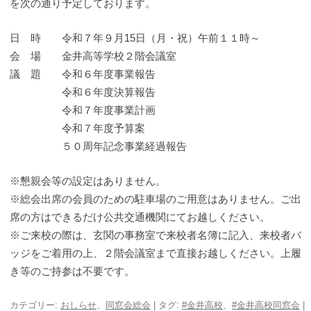
を次の通り予定しております。
日 時 令和７年９月15日（月・祝）午前１１時～
会 場 金井高等学校２階会議室
議 題 令和６年度事業報告
令和６年度決算報告
令和７年度事業計画
令和７年度予算案
５０周年記念事業経過報告
※懇親会等の設定はありません。
※総会出席の会員のための駐車場のご用意はありません。ご出
席の方はできるだけ公共交通機関にてお越しください。
※ご来校の際は、玄関の事務室で来校者名簿に記入、来校者バ
ッジをご着用の上、２階会議室まで直接お越しください。上履
き等のご持参は不要です。
カテゴリー:
おしらせ
、
同窓会総会
| タグ:
#金井高校
、
#金井高校同窓会
|