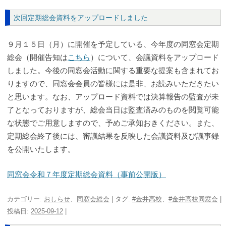
次回定期総会資料をアップロードしました
９月１５日（月）に開催を予定している、今年度の同窓会定期
総会（開催告知は
こちら
）について、会議資料をアップロード
しました。今後の同窓会活動に関する重要な提案も含まれてお
りますので、同窓会会員の皆様には是非、お読みいただきたい
と思います。なお、アップロード資料では決算報告の監査が未
了となっておりますが、総会当日は監査済みのものを閲覧可能
な状態でご用意しますので、予めご承知おきください。また、
定期総会終了後には、審議結果を反映した会議資料及び議事録
を公開いたします。
同窓会令和７年度定期総会資料（事前公開版）
カテゴリー:
おしらせ
、
同窓会総会
| タグ:
#金井高校
、
#金井高校同窓会
|
投稿日:
2025-09-12
|