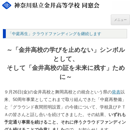
コ
ン
テ
ン
ツ
メニュー
へ
ス
キ
「中庭再生」クラウドファンディングを継続します
ッ
プ
～「金井高校の学びを止めない」シンボル
として、
そして「金井高校の証を未来に残す」ため
に～
９月26日(金)の金井高校と舞岡高校との統合という県の
発表
以
来、50周年事業としてこれまで取り組んできた「中庭再整備」
と「グラウンド夜間照明設置」の今後について、学校及びＰＴ
Ａの皆さんと話し合いを続けてきました。その結果、
いずれも
予定通り事業を続けること、それに伴うクラウドファンディン
グも続けることで合意しました
ので、お知らせします。