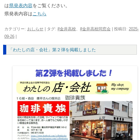
は
県発表内容
をご覧ください。
県発表内容は
こちら
カテゴリー:
おしらせ
| タグ:
#金井高校
、
#金井高校同窓会
| 投稿日:
2025-
09-26
|
「わたしの店・会社」第２弾を掲載しました