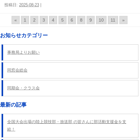
投稿日:
2025-08-23
|
«
1
2
3
4
5
6
8
9
10
11
»
お知らせカテゴリー
事務局よりお願い
同窓会総会
同期会・クラス会
最新の記事
全国大会出場の陸上競技部・放送部 の皆さんに部活動支援金を支
給！