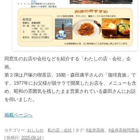
同窓生のお店や会社などを紹介する「わたしの店・会社」企
画。
第２弾は戸塚の喫茶店、16期・森田康平さんの「珈琲貴族」で
す。1977年にお父様が脱サラで開業したお店を、メニューも含
め、昭和の雰囲気を残したまま営業されている森田さんにお話
を伺いました。
掲載ページへ
カテゴリー:
おしらせ
、
私の店・会社
| タグ:
#金井高校
、
#金井高校同窓会
| 投稿日:
2025-09-14
|