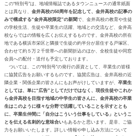
この“特別号”は、地域情報誌であるタウンニュースの通常紙面
とは異なり、
金井高校の50周年を記念して、金井高校の記事の
みで構成する“金井高校限定”の新聞
で、金井高校の教育や生徒
の学校生活、生徒や卒業生の活躍、地域との交流など、金井高
校ならではの情報を広くお伝えするものです。金井高校の所在
地である横浜市栄区と隣接で生徒の約半分が居住する戸塚区、
合わせて約５万２千世帯への新聞折込のほか、全校生徒や同窓
会員への配付・送付も予定しております。
ついては、この“特別号”の発行の原資として、卒業生の皆様
に協賛広告をお願いするものです。協賛広告は、金井高校の近
隣企業・関係企業の皆さんにもお声がけしていますが、
卒業生
としては、単に“広告”としてだけではなく、現役生徒やこれか
ら金井高校を目指す地域の中学生の皆さんに、金井高校の卒業
生はこのように様々な分野で活躍していることを示すととも
に、卒業生仲間に「自分はこういう仕事をしている」というこ
とを伝える名刺的な意味合い
もあるかと思います。是非、ご協
力をお願いいたします。詳しい情報や申し込み方法について