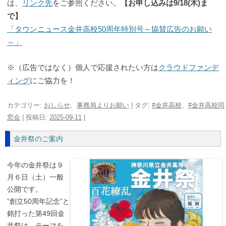
は、
リンク先
をご参照ください。
【お申し込みは9/18(木)ま
で】
「タウンニュース金井高校50周年特別号～協賛広告のお願い
～」
※（広告ではなく）個人で応援されたい方は
クラウドファンデ
ィング
にご協力を！
カテゴリー:
おしらせ
、
事務局よりお願い
| タグ:
#金井高校
、
#金井高校同
窓会
| 投稿日:
2025-09-11
|
金井祭のご案内
今年の金井祭は９
月６日（土）一般
公開です。
”創立50周年記念”と
銘打った第49回金
井祭は、テーマを