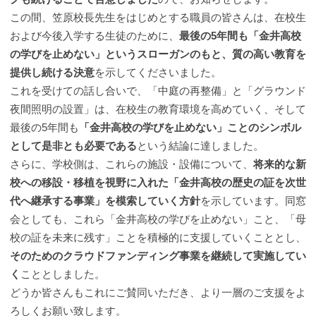
この間、笠原校長先生をはじめとする職員の皆さんは、在校生
および今後入学する生徒のために、
最後の5年間も「金井高校
の学びを止めない」というスローガンのもと、質の高い教育を
提供し続ける決意
を示してくださいました。
これを受けての話し合いで、「中庭の再整備」と「グラウンド
夜間照明の設置」は、在校生の教育環境を高めていく、そして
最後の5年間も
「金井高校の学びを止めない」ことのシンボル
として是非とも必要である
という結論に達しました。
さらに、学校側は、これらの施設・設備について、
将来的な新
校への移設・移植を視野に入れた「金井高校の歴史の証を次世
代へ継承する事業」を模索していく方針
を示しています。同窓
会としても、これら「金井高校の学びを止めない」こと、「母
校の証を未来に残す」ことを積極的に支援していくこととし、
そのためのクラウドファンディング事業を継続して実施してい
く
こととしました。
どうか皆さんもこれにご賛同いただき、より一層のご支援をよ
ろしくお願い致します。