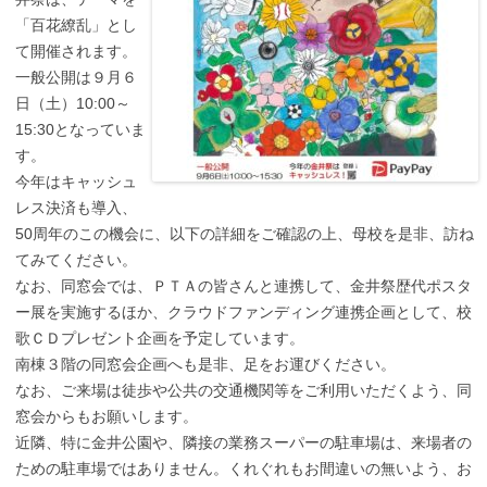
「百花繚乱」とし
て開催されます。
一般公開は９月６
日（土）10:00～
15:30となっていま
す。
今年はキャッシュ
レス決済も導入、
50周年のこの機会に、以下の詳細をご確認の上、母校を是非、訪ね
てみてください。
なお、同窓会では、ＰＴＡの皆さんと連携して、金井祭歴代ポスタ
ー展を実施するほか、クラウドファンディング連携企画として、校
歌ＣＤプレゼント企画を予定しています。
南棟３階の同窓会企画へも是非、足をお運びください。
なお、ご来場は徒歩や公共の交通機関等をご利用いただくよう、同
窓会からもお願いします。
近隣、特に金井公園や、隣接の業務スーパーの駐車場は、来場者の
ための駐車場ではありません。くれぐれもお間違いの無いよう、お